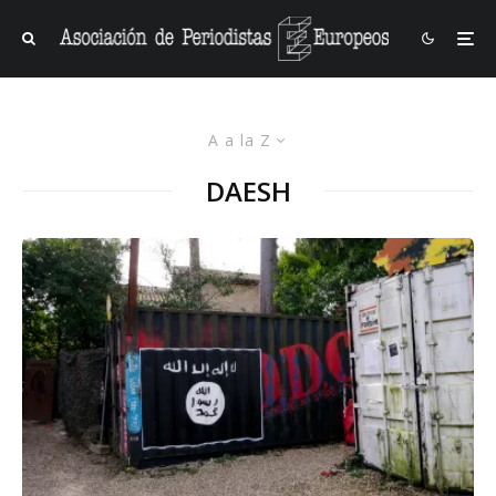
A a la Z
DAESH