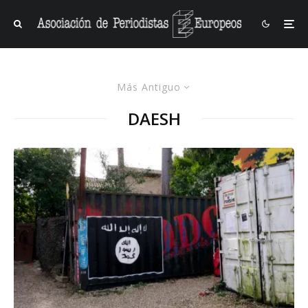
Más Antiguo
DAESH