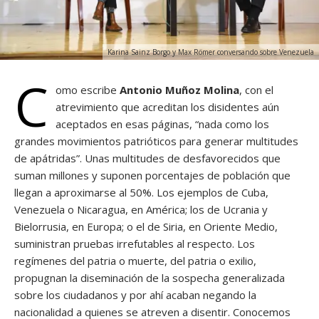
Karina Sainz Borgo y Max Römer conversando sobre Venezuela
C
omo escribe
Antonio Muñoz Molina
, con el
atrevimiento que acreditan los disidentes aún
aceptados en esas páginas, “nada como los
grandes movimientos patrióticos para generar multitudes
de apátridas”. Unas multitudes de desfavorecidos que
suman millones y suponen porcentajes de población que
llegan a aproximarse al 50%. Los ejemplos de Cuba,
Venezuela o Nicaragua, en América; los de Ucrania y
Bielorrusia, en Europa; o el de Siria, en Oriente Medio,
suministran pruebas irrefutables al respecto. Los
regímenes del patria o muerte, del patria o exilio,
propugnan la diseminación de la sospecha generalizada
sobre los ciudadanos y por ahí acaban negando la
nacionalidad a quienes se atreven a disentir. Conocemos