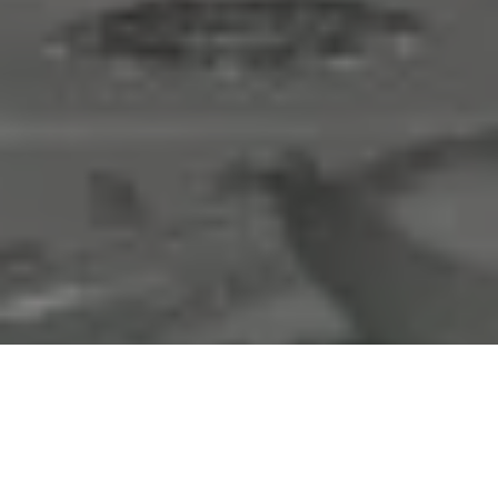
J
urado: Leopoldo Calvo Sotelo (Presidente), Carlos Luis
Álvarez, José Antonio Novais, Manuel Soriano, Antonio
Javaloyes, Maruja Torres, Ángeles Caso y Miguel Ángel
Aguilar (Secretario sin voto).