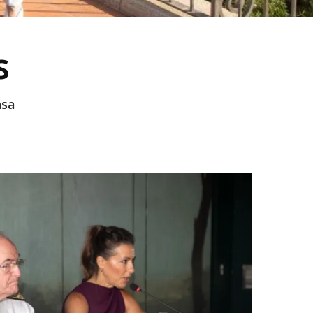
s
nsa