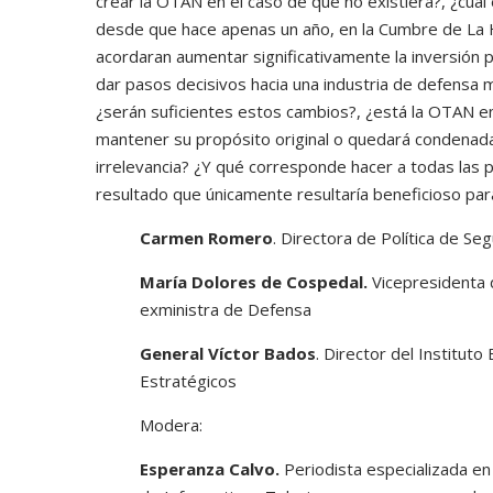
crear la OTAN en el caso de que no existiera?, ¿cuál 
desde que hace apenas un año, en la Cumbre de La 
acordaran aumentar significativamente la inversión p
dar pasos decisivos hacia una industria de defensa
¿serán suficientes estos cambios?, ¿está la OTAN en
mantener su propósito original o quedará condenada a
irrelevancia? ¿Y qué corresponde hacer a todas las p
resultado que únicamente resultaría beneficioso pa
Carmen Romero
. Directora de Política de S
María Dolores de Cospedal.
Vicepresidenta d
exministra de Defensa
General Víctor Bados
. Director del Institut
Estratégicos
Modera:
Esperanza Calvo.
Periodista especializada en