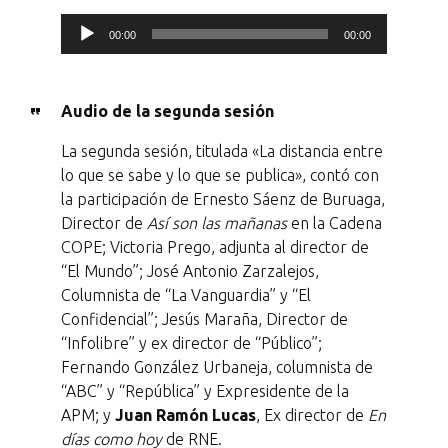
R
00:00
00:00
e
p
Audio de la segunda sesión
r
o
La segunda sesión, titulada «La distancia entre
d
lo que se sabe y lo que se publica», contó con
la participación de Ernesto Sáenz de Buruaga,
u
Director de
Así son las mañanas
en la Cadena
c
COPE; Victoria Prego, adjunta al director de
t
“El Mundo”; José Antonio Zarzalejos,
o
Columnista de “La Vanguardia” y “El
Confidencial”; Jesús Maraña, Director de
r
“Infolibre” y ex director de “Público”;
d
Fernando González Urbaneja, columnista de
e
“ABC” y “República” y Expresidente de la
a
APM; y
Juan Ramón Lucas
, Ex director de
En
días como hoy
de RNE.
u