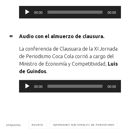
d
R
00:00
00:00
i
e
o
p
Audio con el almuerzo de clausura.
r
o
La conferencia de Clausuara de la XI Jornada
d
de Periodismo Coca Cola corrió a cargo del
Ministro de Economía y Competitividad,
Luis
u
de Guindos
.
c
R
t
00:00
00:00
e
o
p
r
r
d
o
e
AUDIO
JORNADAS NACIONALES DE PERIODISMO
ETIQUETAS
d
a