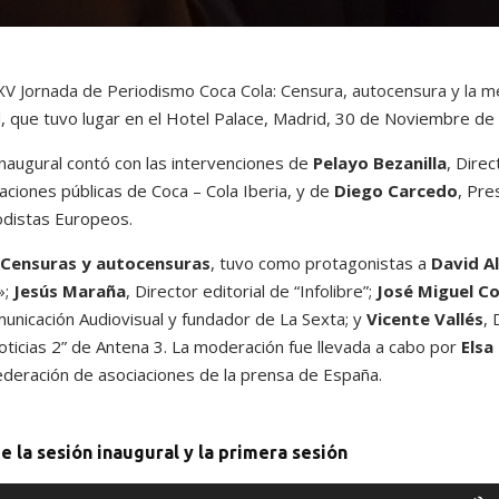
XV Jornada de Periodismo Coca Cola: Censura, autocensura y la me
d
, que tuvo lugar en el Hotel Palace, Madrid, 30 de Noviembre de
inaugural contó con las intervenciones de
Pelayo Bezanilla
, Direc
aciones públicas de Coca – Cola Iberia, y de
Diego Carcedo
, Pre
odistas Europeos.
Censuras y autocensuras
, tuvo como protagonistas a
David A
»;
Jesús Maraña
, Director editorial de “Infolibre”;
José Miguel C
unicación Audiovisual y fundador de La Sexta; y
Vicente Vallés
, 
ticias 2” de Antena 3. La moderación fue llevada a cabo por
Elsa
ederación de asociaciones de la prensa de España.
e la sesión inaugural y la primera sesión