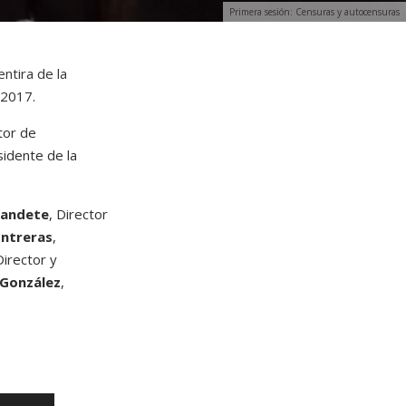
Primera sesión: Censuras y autocensuras
ntira de la
 2017.
tor de
sidente de la
landete
, Director
ontreras
,
Director y
 González
,