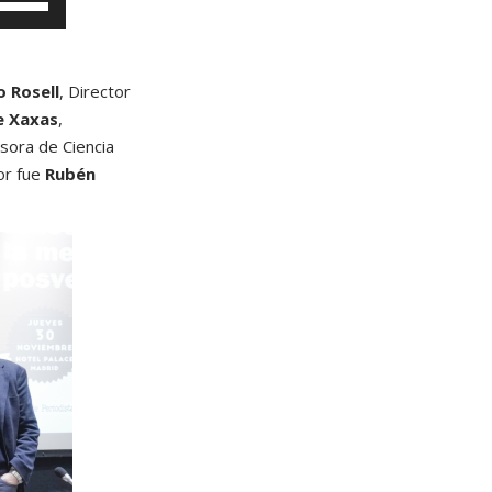
U
o Rosell
, Director
e Xaxas
,
esora de Ciencia
or fue
Rubén
z
a
a
s
e
c