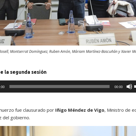
l
Rosell, Montserrat Domínguez, Ruben Amón, Máriam Martínez-Bascuñán y Xavier M
f
e la segunda sesión
l
:00
00:00
t
i
almuerzo fue clausurado por
Iñigo Méndez de Vigo
, Ministro de e
 del gobierno.
l
i