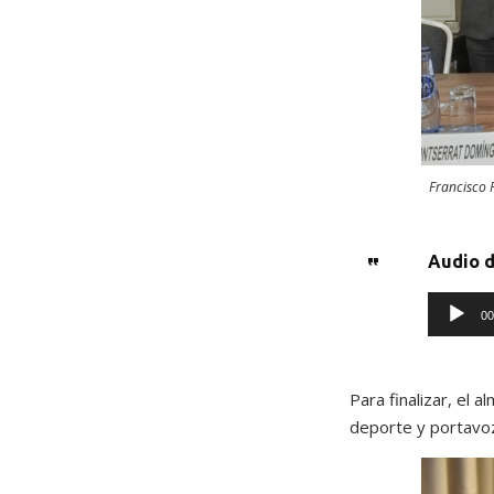
a
u
d
i
Francisco 
o
Audio d
R
00
e
p
Para finalizar, el 
deporte y portavoz
r
o