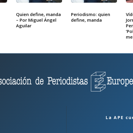
l
/
n
Quien define, manda
Periodismo: quien
Víd
i
– Por Miguel Ángel
define, manda
Jor
Aguilar
Per
‘Po
men
i
j
f
l
i
l
La APE cu