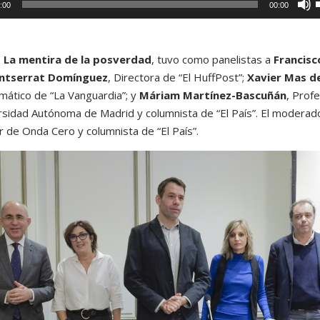
:00
00:00
t
i
,
La mentira de la posverdad
, tuvo como panelistas a
Francisc
ntserrat Domínguez
, Directora de “El HuffPost”;
Xavier Mas d
l
mático de “La Vanguardia”; y
Máriam Martínez-Bascuñán
, Prof
i
versidad Autónoma de Madrid y columnista de “El País”. El moderad
r de Onda Cero y columnista de “El País”.
l
t