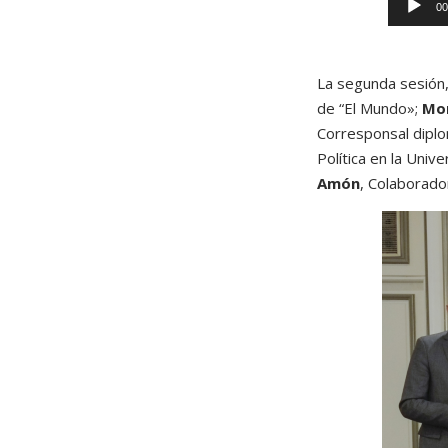
R
00
e
p
La segunda sesión
de “El Mundo»;
Mo
r
Corresponsal diplo
o
Política en la Uni
Amón
, Colaborado
d
u
c
t
o
r
d
e