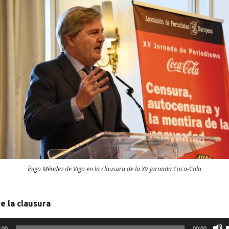
l
i
t
/
l
Íñigo Méndez de Vigo en la clausura de la XV Jornada Coca-Cola
j
e la clausura
:00
00:00