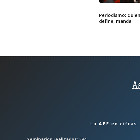
a
Periodismo: quie
u
define, manda
d
i
o
La APE en cifras
Seminarios realizados
: 394