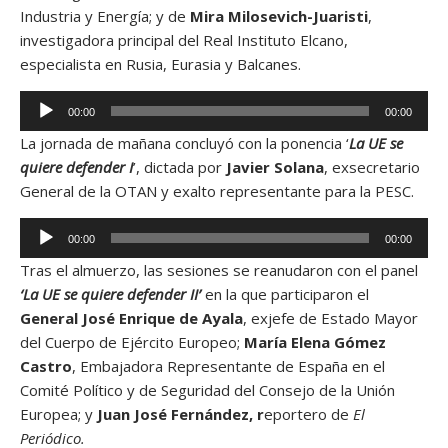
i
Industria y Energía; y de
Mira Milosevich-Juaristi
,
u
o
investigadora principal del Real Instituto Elcano,
c
especialista en Rusia, Eurasia y Balcanes.
t
o
R
00:00
00:00
r
e
d
La jornada de mañana concluyó con la ponencia ‘
La UE se
p
e
quiere defender I
’, dictada por
Javier Solana
, exsecretario
r
a
General de la OTAN y exalto representante para la PESC.
o
u
d
R
d
00:00
00:00
u
e
i
c
Tras el almuerzo, las sesiones se reanudaron con el panel
p
o
t
‘La UE se quiere defender II’
en la que participaron el
r
o
General José Enrique de Ayala
, exjefe de Estado Mayor
o
r
del Cuerpo de Ejército Europeo;
María Elena Gómez
d
d
Castro
, Embajadora Representante de España en el
u
e
Comité Político y de Seguridad del Consejo de la Unión
c
a
Europea; y
Juan José Fernández, r
eportero de
El
t
u
Periódico.
o