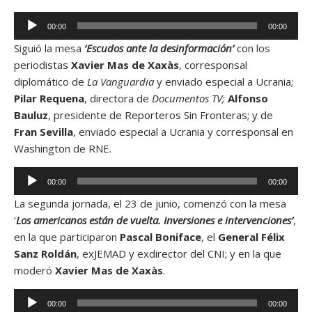
d
r
R
i
00:00
00:00
d
e
o
e
Siguió la mesa
‘Escudos ante la desinformación’
con los
p
a
periodistas
Xavier Mas de Xaxàs
, corresponsal
r
u
diplomático de
La Vanguardia
y enviado especial a Ucrania;
o
d
Pilar Requena
, directora de
Documentos TV;
Alfonso
d
i
Bauluz
, presidente de Reporteros Sin Fronteras; y de
u
o
Fran Sevilla
, enviado especial a Ucrania y corresponsal en
c
Washington de RNE.
t
o
R
00:00
00:00
r
e
d
La segunda jornada, el 23 de junio, comenzó con la mesa
p
e
‘
Los americanos están de vuelta. Inversiones e intervenciones’
,
r
a
en la que participaron
Pascal Boniface
, el
General Félix
o
u
Sanz Roldán
, exJEMAD y exdirector del CNI; y en la que
d
d
moderó
Xavier Mas de Xaxàs
.
u
i
c
R
o
00:00
00:00
t