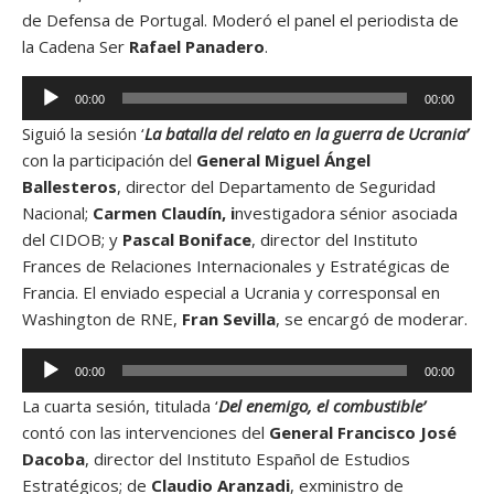
t
de Defensa de Portugal. Moderó el panel el periodista de
o
la Cadena Ser
Rafael Panadero
.
r
d
R
00:00
00:00
e
e
a
Siguió la sesión ‘
La batalla del relato en la guerra de Ucrania’
p
u
con la participación del
General Miguel Ángel
r
d
Ballesteros
, director del Departamento de Seguridad
o
i
Nacional;
Carmen Claudín, i
nvestigadora sénior asociada
d
o
del CIDOB; y
Pascal Boniface
, director del Instituto
u
Frances de Relaciones Internacionales y Estratégicas de
c
Francia. El enviado especial a Ucrania y corresponsal en
t
Washington de RNE,
Fran Sevilla
, se encargó de moderar.
o
r
R
00:00
00:00
d
e
e
La cuarta sesión, titulada ‘
Del enemigo, el combustible’
p
a
contó con las intervenciones del
General Francisco José
r
u
Dacoba
, director del Instituto Español de Estudios
o
d
Estratégicos; de
Claudio Aranzadi
, exministro de
d