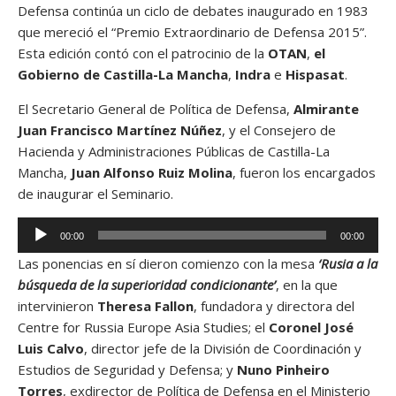
Defensa continúa un ciclo de debates inaugurado en 1983
que mereció el “Premio Extraordinario de Defensa 2015”.
Esta edición contó con el patrocinio de la
OTAN
,
el
Gobierno de Castilla-La Mancha
,
Indra
e
Hispasat
.
El Secretario General de Política de Defensa,
Almirante
Juan Francisco Martínez Núñez
, y el Consejero de
Hacienda y Administraciones Públicas de Castilla-La
Mancha,
Juan Alfonso Ruiz Molina
, fueron los encargados
de inaugurar el Seminario.
R
00:00
00:00
e
Las ponencias en sí dieron comienzo con la mesa
‘Rusia a la
p
búsqueda de la superioridad condicionante’
, en la que
r
intervinieron
Theresa Fallon
, fundadora y directora del
o
Centre for Russia Europe Asia Studies; el
Coronel José
d
Luis Calvo
, director jefe de la División de Coordinación y
u
Estudios de Seguridad y Defensa; y
Nuno Pinheiro
c
Torres
, exdirector de Política de Defensa en el Ministerio