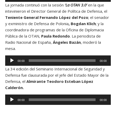
e
o
La jornada continuó con la sesión
‘La OTAN 3.0’
en la que
p
r
intevinieron el Director General de Política de Defensa, el
r
d
Teniente General Fernando López del Pozo
; el senador
o
e
y exministro de Defensa de Polonia
, Bogdan Klich
; y la
d
a
coordinadora de programas de la Oficina de Diplomacia
u
u
Pública de la OTAN,
Paula Redondo
. La periodista de
c
d
Radio Nacional de España,
Ángeles Bazán
, moderó la
t
i
mesa.
o
o
r
R
00:00
00:00
d
e
e
La 34 edición del Seminario Internacional de Seguridad y
p
a
Defensa fue clausurada por el jefe del Estado Mayor de la
r
u
Defensa, el
Almirante Teodoro Esteban López
o
d
Calderón.
d
i
u
R
o
00:00
00:00
c
e
t
p
o
r