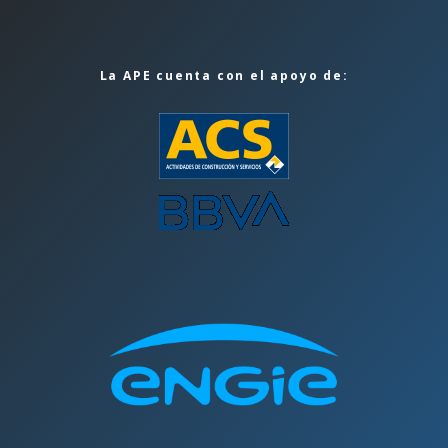
La APE cuenta con el apoyo de: