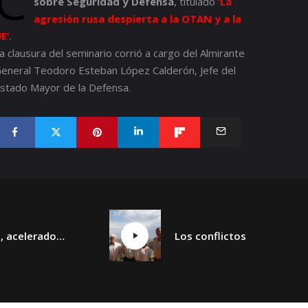
C
sobre Seguridad y Defensa
, titulado
‘La
agresión rusa despierta a la OTAN y a la
E’
.
a clausura del seminario corrió a cargo del Almirante
eneral Teodoro Esteban López Calderón, Jefe del
stado Mayor de la Defensa.
La guerra, aceleradora de nuevas tecnologías. IA, drones y espacio.
Los conflictos sin fin y los nuevos conflictos