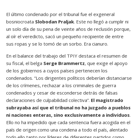
El último condenado por el tribunal fue el exgeneral
bosniocroata
Slobodan Praljak
. Este no llegó a cumplir ni
un solo día de su pena de veinte años de reclusión porque,
al oír el veredicto, sacó un pequeño recipiente de entre
sus ropas y se lo tomó de un sorbo. Era cianuro.
En el balance del trabajo del TPIY destaca el resumen de
su fiscal, el belga
Serge Brammertz
, que exige el apoyo
de los gobiernos a cuyos países pertenecen los
condenados. “Los dirigentes políticos deberían distanciarse
de los crímenes, rechazar a los criminales de guerra
condenados y cesar de esconderse detrás de falsas
declaraciones de culpabilidad colectiva”.
El magistrado
subrayaba así que el tribunal no ha juzgado a pueblos
ni naciones enteras, sino exclusivamente a individuos
.
Ello no ha impedido que cada sentencia fuera acogida en el
país de origen como una condena a todo el país, alentado
todo ello tanto por líderes de diferentes partidos como