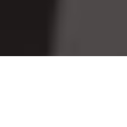
C
ARLOS MARCH
Presidente del Comité Español para la Unión
Monetaria Europea
NICHOLAS GORDON LENNOX
Embajador de Gran Bretaña
PEDRO D´ANNUNCIAÇAO
Consejero de Prensa de la Embajada de Portugal