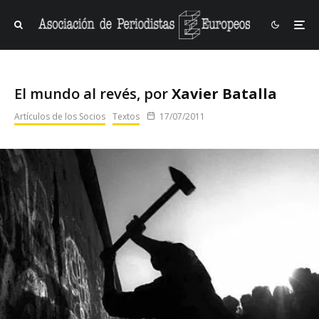
El mundo al revés, por
Xavier Batalla
Artículos de los Socios
Textos
17/07/2011