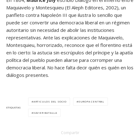
En 1864,
Maurice Joly
escribió Diálogo en el infierno entre
Maquiavelo y Montesquieu (El Aleph Editores, 2002), un
panfleto contra Napoleón III que ilustra lo sencillo que
puede ser convertir una democracia liberal en un régimen
autoritario sin necesidad de abolir las instituciones
representativas. Ante las explicaciones de Maquiavelo,
Montesquieu, horrorizado, reconoce que el florentino está
en lo cierto: la astucia sin escrúpulos del príncipe y la apatía
política del pueblo pueden aliarse para corromper una
democracia liberal. No hace falta decir quién es quién en los
diálogos presentes.
ARTICULOS DEL SOCIO
EUROPA CENTRAL
ETIQUETAS
XAVIER BATALLA
Compartir