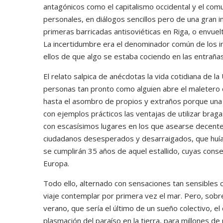
antagónicos como el capitalismo occidental y el com
personales, en diálogos sencillos pero de una gran i
primeras barricadas antisoviéticas en Riga, o envuel
La incertidumbre era el denominador común de los in
ellos de que algo se estaba cociendo en las entraña
El relato salpica de anécdotas la vida cotidiana de l
personas tan pronto como alguien abre el maletero 
hasta el asombro de propios y extraños porque una c
con ejemplos prácticos las ventajas de utilizar braga
con escasísimos lugares en los que asearse decent
ciudadanos desesperados y desarraigados, que huían
se cumplirán 35 años de aquel estallido, cuyas con
Europa.
Todo ello, alternado con sensaciones tan sensibles
viaje contemplar por primera vez el mar. Pero, sobre 
verano, que sería el último de un sueño colectivo, e
plasmación del paraíso en la tierra, para millones d