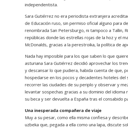
independentista.
Sara Gutiérrez no era periodista extranjera acredit
de Educación ruso, sin permiso oficial alguno para d
renombrada San Petersburgo, ni tampoco a Tallin, Rig
repúblicas donde las estrellas rojas de la hoz y el 
McDonalds, gracias a la perestroika, la política de ap
Nada hay imposible para los que saben lo que quiere
asturiana Sara Gutiérrez decidió aprovechar los trenes
y descansar lo que pudiera, habida cuenta de que, p
hospedarse en los pocos y decadentes hoteles del 
recorrer las ciudades de su periplo y observar y mez
levantar sospechas gracias a su dominio del idioma 
su beca y ser devuelta a España tras el consabido pa
Una inesperada compañera de viaje
Muy a su pesar, como ella misma confiesa y describe e
uzbeka que, pegada a ella como una lapa, discute s