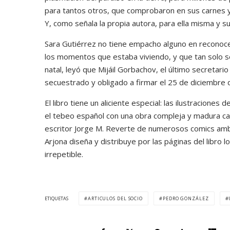
para tantos otros, que comprobaron en sus carnes y e
Y, como señala la propia autora, para ella misma y su
Sara Gutiérrez no tiene empacho alguno en reconoce
los momentos que estaba viviendo, y que tan solo s
natal, leyó que Mijáil Gorbachov, el último secretari
secuestrado y obligado a firmar el 25 de diciembre de
El libro tiene un aliciente especial: las ilustracione
el tebeo español con una obra compleja y madura cara
escritor Jorge M. Reverte de numerosos comics ambi
Arjona diseña y distribuye por las páginas del libro
irrepetible.
ETIQUETAS
ARTICULOS DEL SOCIO
PEDRO GONZÁLEZ