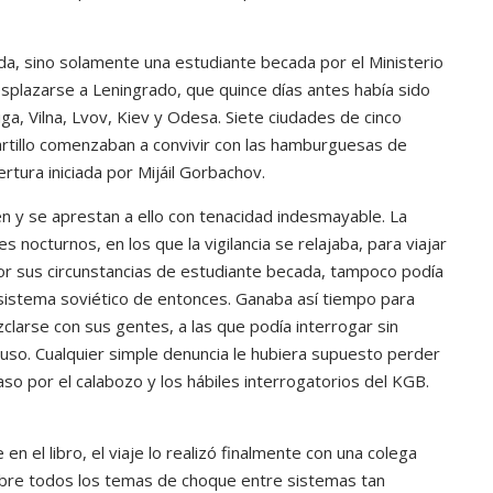
ada, sino solamente una estudiante becada por el Ministerio
esplazarse a Leningrado, que quince días antes había sido
a, Vilna, Lvov, Kiev y Odesa. Siete ciudades de cinco
martillo comenzaban a convivir con las hamburguesas de
ertura iniciada por Mijáil Gorbachov.
n y se aprestan a ello con tenacidad indesmayable. La
 nocturnos, en los que la vigilancia se relajaba, para viajar
or sus circunstancias de estudiante becada, tampoco podía
sistema soviético de entonces. Ganaba así tiempo para
clarse con sus gentes, a las que podía interrogar sin
ruso. Cualquier simple denuncia le hubiera supuesto perder
so por el calabozo y los hábiles interrogatorios del KGB.
n el libro, el viaje lo realizó finalmente con una colega
obre todos los temas de choque entre sistemas tan