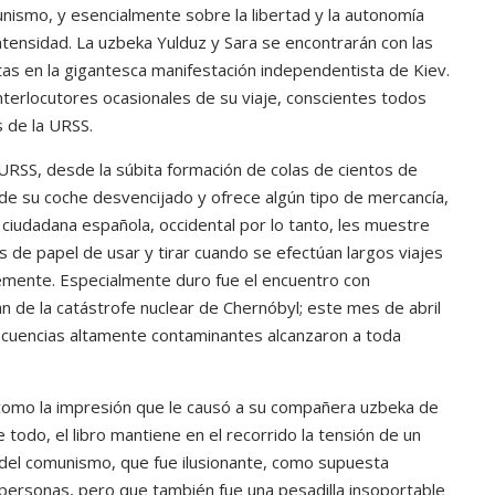
unismo, y esencialmente sobre la libertad y la autonomía
ntensidad. La uzbeka Yulduz y Sara se encontrarán con las
tas en la gigantesca manifestación independentista de Kiev.
terlocutores ocasionales de su viaje, conscientes todos
s de la URSS.
a URSS, desde la súbita formación de colas de cientos de
de su coche desvencijado y ofrece algún tipo de mercancía,
iudadana española, occidental por lo tanto, les muestre
s de papel de usar y tirar cuando se efectúan largos viajes
emente. Especialmente duro fue el encuentro con
 de la catástrofe nuclear de Chernóbyl; este mes de abril
secuencias altamente contaminantes alcanzaron a toda
 como la impresión que le causó a su compañera uzbeka de
todo, el libro mantiene en el recorrido la tensión de un
l del comunismo, que fue ilusionante, como supuesta
e personas, pero que también fue una pesadilla insoportable