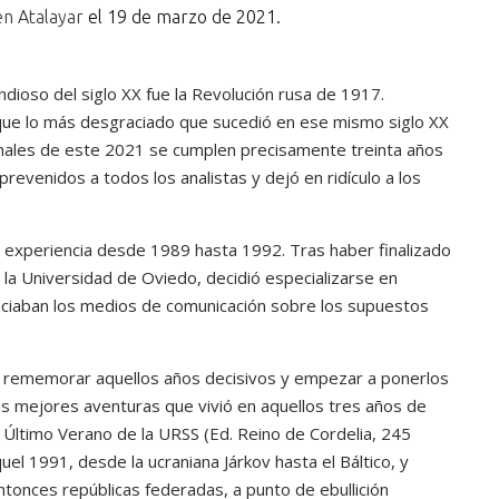
n Atalayar
el 19 de marzo de 2021.
ndioso del siglo XX fue la Revolución rusa de 1917.
que lo más desgraciado que sucedió en ese mismo siglo XX
 finales de este 2021 se cumplen precisamente treinta años
evenidos a todos los analistas y dejó en ridículo a los
a experiencia desde 1989 hasta 1992. Tras haber finalizado
 la Universidad de Oviedo, decidió especializarse en
enciaban los medios de comunicación sobre los supuestos
a rememorar aquellos años decisivos y empezar a ponerlos
las mejores aventuras que vivió en aquellos tres años de
l Último Verano de la URSS (Ed. Reino de Cordelia, 245
uel 1991, desde la ucraniana Járkov hasta el Báltico, y
ntonces repúblicas federadas, a punto de ebullición