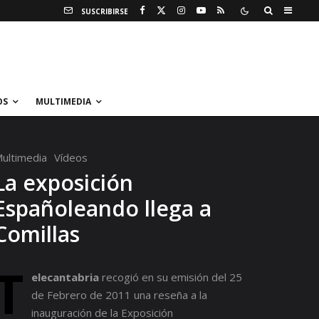
SUSCRIBIRSE
OS
MULTIMEDIA
ultimedia
Vídeos
La exposición
Españoleando llega a
Comillas
T
elecantabria
recogió en su emisión del 25
de Febrero de 2011 una reseña a la
inauguración de la Exposición