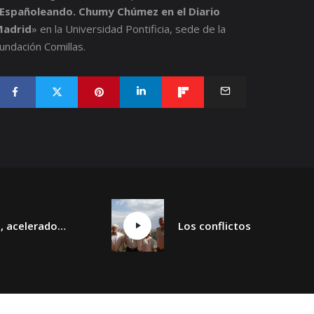
Españoleando. Chumy Chúmez en el Diario
adrid
» en la Universidad Pontificia, sede de la
undación Comillas.
La guerra, aceleradora de nuevas tecnologías. IA, drones y espacio.
Los conflictos sin fin y los nuevos conflictos