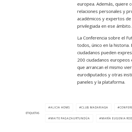
europea. Además, quiere co
relaciones personales y pro
académicos y expertos de l
privilegiada en ese ámbito.
La Conferencia sobre el Fu
todos, único en la historia
ciudadanos pueden expresa
200 ciudadanos europeos e
que arrancan el mismo vie
eurodiputados y otras inst
paneles y la plataforma.
ALICIA HOMS
CLUB MADARIAGA
CONFERE
ETIQUETAS
MAITE PAGAZAURTUNDÚA
MARÍA EUGENIA RO