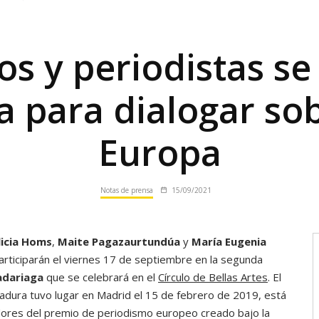
s y periodistas se
 para dialogar sob
Europa
Notas de prensa
15/09/2021
licia Homs
,
Maite Pagazaurtundúa
y
María Eugenia
rticiparán el viernes 17 de septiembre en la segunda
adariaga
que se celebrará en el
Círculo de Bellas Artes
. El
tadura tuvo lugar en Madrid el 15 de febrero de 2019, está
dores del premio de periodismo europeo creado bajo la