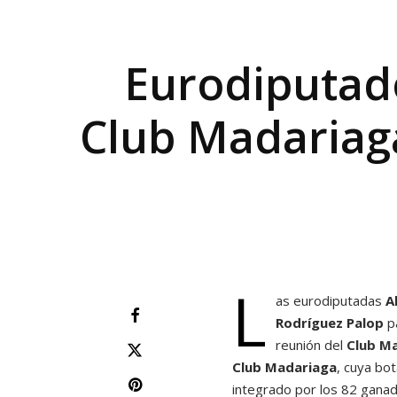
Eurodiputado
Club Madariaga
L
as eurodiputadas
A
Rodríguez
Palop
pa
reunión del
Club M
Club Madariaga
, cuya bo
integrado por los 82 gana