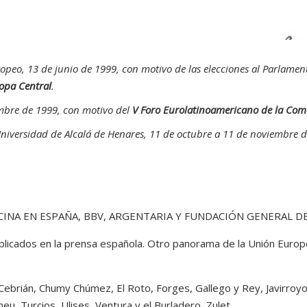
opeo, 13 de junio de 1999, con motivo de las elecciones al Parlamen
opa Central
.
embre de 1999, con motivo del
V Foro Eurolatinoamericano de la Co
 Universidad de Alcalá de Henares, 11 de octubre a 11 de noviembre 
A EN ESPAÑA, BBV, ARGENTARIA Y FUNDACIÓN GENERAL DE 
blicados en la prensa española. Otro panorama de la Unión Europea
, Cebrián, Chumy Chúmez, El Roto, Forges, Gallego y Rey, Javirroy
u, Turcios, Ulises, Ventura y el Burladero, Zulet.