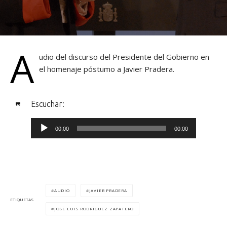
A
udio del discurso del Presidente del Gobierno en
el homenaje póstumo a Javier Pradera.
Escuchar:
R
00:00
00:00
e
p
r
o
AUDIO
JAVIER PRADERA
d
ETIQUETAS
JOSÉ LUIS RODRÍGUEZ ZAPATERO
u