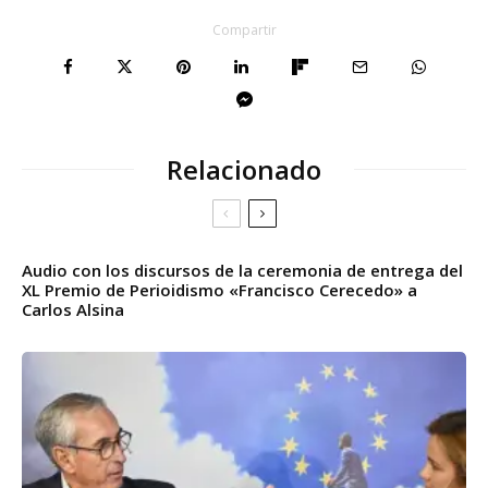
c
Compartir
t
o
r
d
Relacionado
e
a
u
d
Audio con los discursos de la ceremonia de entrega del
XL Premio de Perioidismo «Francisco Cerecedo» a
i
Carlos Alsina
o