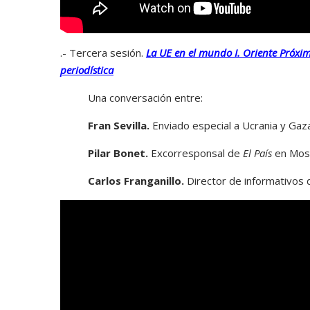
.- Tercera sesión.
La UE en el mundo I. Oriente Próxim
periodística
Una conversación entre:
Fran Sevilla.
Enviado especial a Ucrania y Ga
Pilar Bonet.
Excorresponsal de
El País
en Mos
Carlos Franganillo.
Director de informativos 