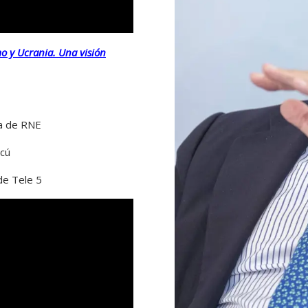
o y Ucrania. Una visión
za de RNE
cú
de Tele 5