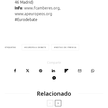
46 Madrid)
Info
:
www.fcamberes.org
,
www.apeuropeos.org
#Eurodebate
EUROPA A DEBATE
NOTAS DE PRENSA
ETIQUETAS
Compartir
Relacionado