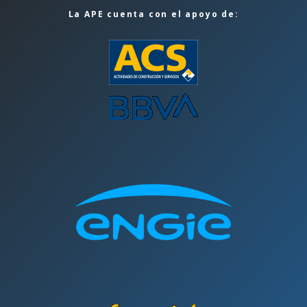
La APE cuenta con el apoyo de: