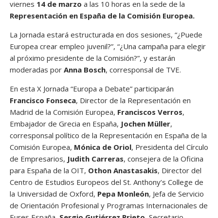
viernes
14 de marzo
a las 10 horas en la sede de la
Representación
en España de la Comisión Europea.
La Jornada estará estructurada en dos sesiones, “¿Puede
Europea crear empleo juvenil?”, “¿Una campaña para elegir
al próximo presidente de la Comisión?”, y estarán
moderadas por
Anna Bosch
, corresponsal de TVE.
En esta X Jornada “Europa a Debate” participarán
Francisco Fonseca
, Director de la Representación en
Madrid de la Comisión Europea,
Franciscos Verros
,
Embajador de Grecia en España,
Jochen Müller
,
corresponsal político de la Representación en España de la
Comisión Europea,
Mónica de Oriol
, Presidenta del Círculo
de Empresarios,
Judith Carreras
, consejera de la Oficina
para España de la OIT,
Othon Anastasakis
, Director del
Centro de Estudios Europeos del St. Anthony’s College de
la Universidad de Oxford,
Pepa Monleón
, Jefa de Servicio
de Orientación Profesional y Programas Internacionales de
Eures España,
Sergio Gutiérrez Prieto
, Secretario