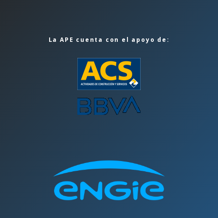
La APE cuenta con el apoyo de: