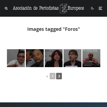
Images tagged "Foros"
◄
1
2