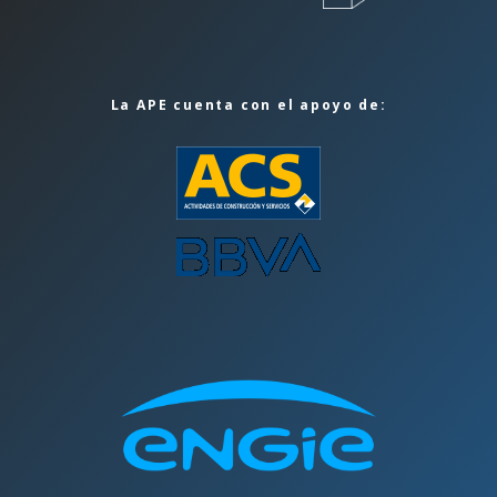
La APE cuenta con el apoyo de: