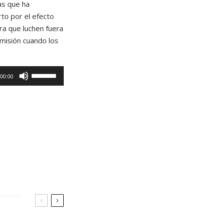
as que ha
rto por el efecto
ra que luchen fuera
misión cuando los
U
00:00
t
i
l
i
z
a
l
a
s
t
e
c