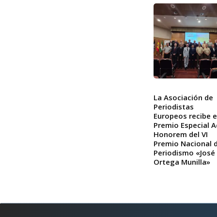
a
u
d
i
o
La Asociación de
Periodistas
Europeos recibe e
Premio Especial A
Honorem del VI
Premio Nacional 
Periodismo «José
Ortega Munilla»