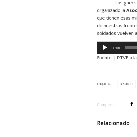
Las guerr
organizado la
Asoc
que tienen esas mis
de nuestras fronte
soldados vuelven a
R
00:00
e
Fuente |
RTVE a la
p
r
o
d
ETIQUETAS
AUDIO
u
c
Compartir
t
o
r
Relacionado
d
e