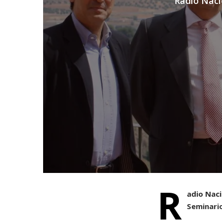
Radio Naci
R
adio Nac
Seminario