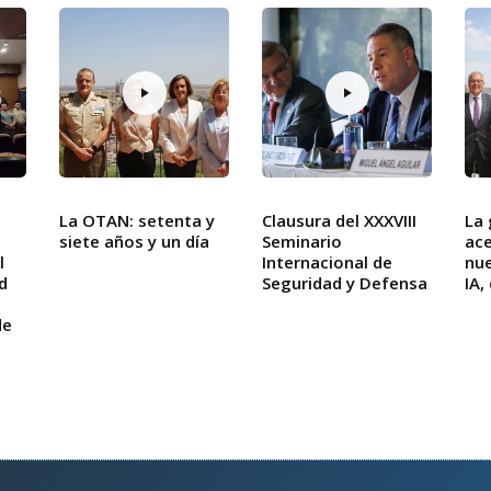
La OTAN: setenta y
Clausura del XXXVIII
La 
siete años y un día
Seminario
ace
l
Internacional de
nue
d
Seguridad y Defensa
IA,
de