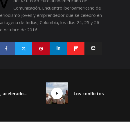
V
del
XXII Foro Eurolatinoamericano de
Comunicación. Encuentro iberoamericano de
eriodismo joven y emprendedor
que se celebró en
artagena de Indias, Colombia, los días 24, 25 y 26
e octubre de 2016.
La guerra, aceleradora de nuevas tecnologías. IA, drones y espacio.
Los conflictos sin fin y los nuevos conflictos