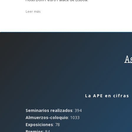
Leer más
La APE en cifras
Seminarios realizados
: 394
Almuerzos-coloquio
: 1033
Exposiciones
: 78
Premios
: 84