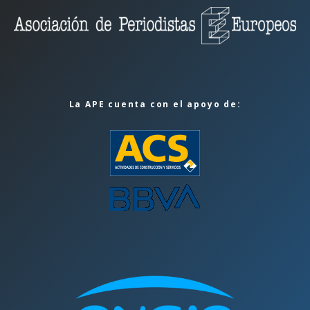
La APE cuenta con el apoyo de: