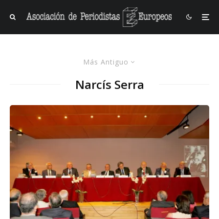
Más Antiguo
Narcís Serra