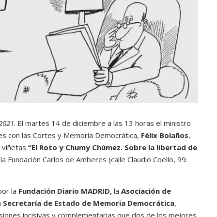
 2021
. El martes 14 de diciembre a las 13 horas el ministro
nes con las Cortes y Memoria Democrática,
Félix Bolaños
,
e viñetas
“El Roto y Chumy Chúmez. Sobre la libertad de
la Fundación Carlos de Amberes
(calle Claudio Coello, 99.
por la
Fundación Diario MADRID
,
la
Asociación de
a
Secretaría de Estado de Memoria Democrática
,
isiones incisivas y complementarias que dos de los mejores