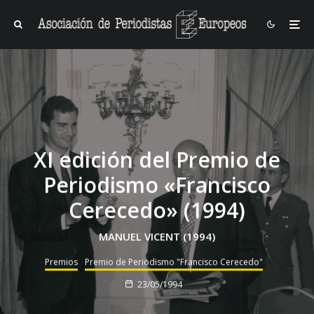
XI edición del Premio de
Periodismo «Francisco
Cerecedo» (1994)
MANUEL VICENT (1994)
Premios
Premio de Periodismo "Francisco Cerecedo"
23/05/1994