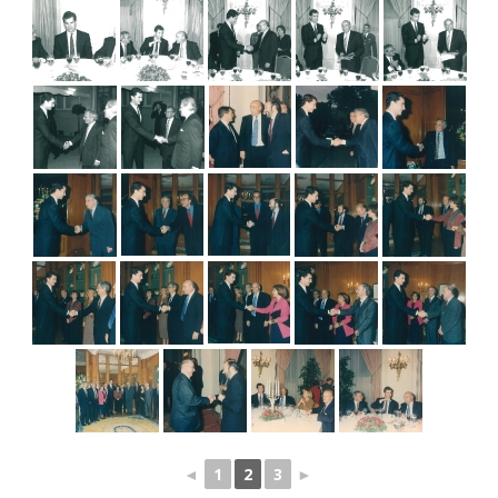
◄
1
2
3
►