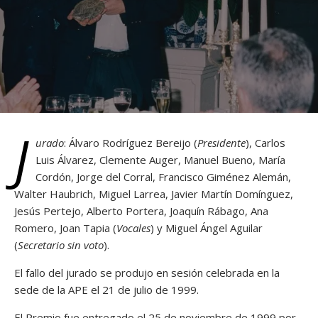
J
urado
: Álvaro Rodríguez Bereijo (
Presidente
), Carlos
Luis Álvarez, Clemente Auger, Manuel Bueno, María
Cordón, Jorge del Corral, Francisco Giménez Alemán,
Walter Haubrich, Miguel Larrea, Javier Martín Domínguez,
Jesús Pertejo, Alberto Portera, Joaquín Rábago, Ana
Romero, Joan Tapia (
Vocales
) y Miguel Ángel Aguilar
(
Secretario sin voto
).
El fallo del jurado se produjo en sesión celebrada en la
sede de la APE el 21 de julio de 1999.
El Premio fue entregado el 25 de noviembre de 1999 por