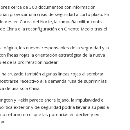
s
sores cerca de 300 documentos con información
rían provocar una crisis de seguridad a corto plazo. En
d
leares en Corea del Norte, la campaña militar contra
e
 de China o la reconfiguración en Oriente Medio tras el
f
a página, los nuevos responsables de la seguridad y la
l
 líneas rojas la orientación estratégica de la nueva
e
l de la proliferación nuclear.
c
ca ha cruzado también algunas líneas rojas al sembrar
h
l mostrarse receptivo a la demanda rusa de suprimir las
ica de una sola China.
a
gton y Pekín parece ahora lejano, la impulsividad e
a
lítica exterior y de seguridad podría llevar a su país a
r
no retorno en el que las potencias en declive y en
tar.
r