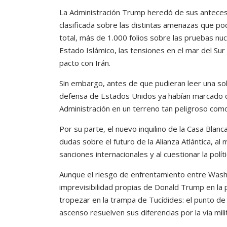
d
La Administración Trump heredó de sus antece
clasificada sobre las distintas amenazas que pod
i
total, más de 1.000 folios sobre las pruebas nuc
o
Estado Islámico, las tensiones en el mar del Sur
pacto con Irán.
Sin embargo, antes de que pudieran leer una sol
defensa de Estados Unidos ya habían marcado con
Administración en un terreno tan peligroso como e
Por su parte, el nuevo inquilino de la Casa Blan
dudas sobre el futuro de la Alianza Atlántica, a
sanciones internacionales y al cuestionar la polít
Aunque el riesgo de enfrentamiento entre Washin
imprevisibilidad propias de Donald Trump en la po
tropezar en la trampa de Tucídides: el punto de 
ascenso resuelven sus diferencias por la vía mili