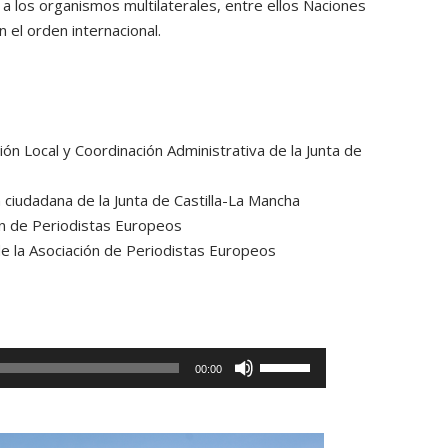
 a los organismos multilaterales, entre ellos Naciones
 el orden internacional.
ón Local y Coordinación Administrativa de la Junta de
ciudadana de la Junta de Castilla-La Mancha
ón de Periodistas Europeos
de la Asociación de Periodistas Europeos
U
00:00
t
i