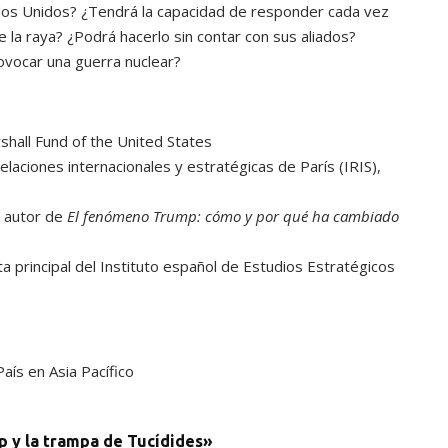
dos Unidos? ¿Tendrá la capacidad de responder cada vez
i
la raya? ¿Podrá hacerlo sin contar con sus aliados?
b
ovocar una guerra nuclear?
a
/
shall Fund of the United States
a
relaciones internacionales y estratégicas de París (IRIS),
b
, autor de
El fenómeno Trump: cómo y por qué ha cambiado
a
sta principal del Instituto español de Estudios Estratégicos
j
o
p
aís en Asia Pacífico
a
r
p y la trampa de Tucídides»