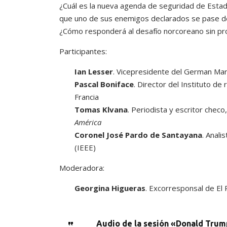
¿Cuál es la nueva agenda de seguridad de Esta
que uno de sus enemigos declarados se pase de 
¿Cómo responderá al desafío norcoreano sin pr
Participantes:
Ian Lesser
. Vicepresidente del German Mar
Pascal Boniface
. Director del Instituto de 
Francia
Tomas Klvana
. Periodista y escritor checo
América
Coronel José Pardo de Santayana
. Anali
(IEEE)
Moderadora:
Georgina Higueras
. Excorresponsal de El P
Audio de la sesión «Donald Trum