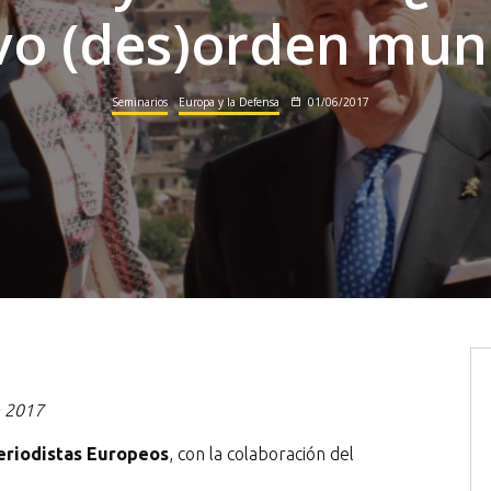
o (des)orden mun
Seminarios
Europa y la Defensa
01/06/2017
e 2017
eriodistas Europeos
, con la colaboración del