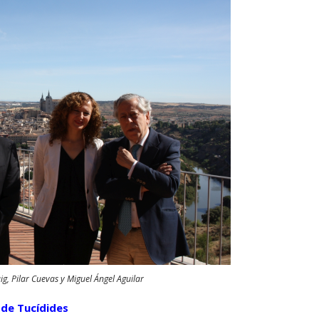
l
i
z
a
l
a
s
t
e
c
g, Pilar Cuevas y Miguel Ángel Aguilar
l
a
de Tucídides