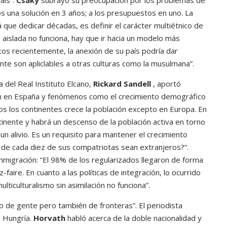
aís”.
Csaky
subrayó su preocupación por los problemas de
s una solución en 3 años; a los presupuestos en uno. La
que dedicar décadas, es definir el carácter multiétnico de
 aislada no funciona, hay que ir hacia un modelo más
cos recientemente, la anexión de su país podría dar
dente son apliclables a otras culturas como la musulmana”.
a del Real Instituto Elcano,
Rickard Sandell
, aportó
ión en España y fenómenos como el crecimiento demográfico
os los continentes crece la población excepto en Europa. En
ntinente y habrá un descenso de la población activa en torno
 un alivio. Es un requisito para mantener el crecimiento
de cada diez de sus compatriotas sean extranjeros?”.
inmigración: “El 98% de los regularizados llegaron de forma
z-faire. En cuanto a las políticas de integración, lo ocurrido
ticulturalismo sin asimilación no funciona”.
jo de gente pero también de fronteras”. El periodista
e Hungría.
Horvath
habló acerca de la doble nacionalidad y