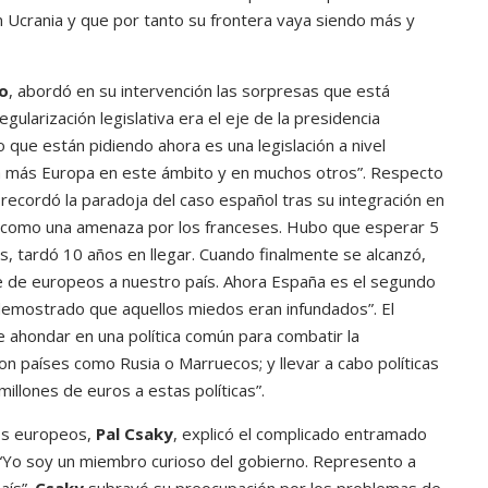
Ucrania y que por tanto su frontera vaya siendo más y
o
, abordó en su intervención las sorpresas que está
gularización legislativa era el eje de la presidencia
o que están pidiendo ahora es una legislación a nivel
lta más Europa en este ámbito y en muchos otros”. Respecto
o
recordó la paradoja del caso español tras su integración en
da como una amenaza por los franceses. Hubo que esperar 5
as, tardó 10 años en llegar. Cuando finalmente se alcanzó,
te de europeos a nuestro país. Ahora España es el segundo
 demostrado que aquellos miedos eran infundados”. El
 ahondar en una política común para combatir la
con países como Rusia o Marruecos; y llevar a cabo políticas
millones de euros a estas políticas”.
tos europeos,
Pal Csaky
, explicó el complicado entramado
 “Yo soy un miembro curioso del gobierno. Represento a