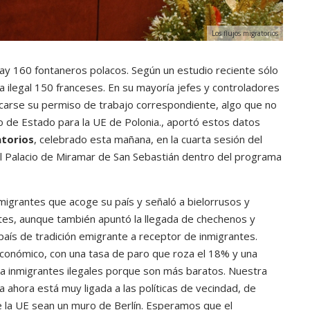
Los flujos migratorios
hay 160 fontaneros polacos. Según un estudio reciente sólo
 ilegal 150 franceses. En su mayoría jefes y controladores
arse su permiso de trabajo correspondiente, algo que no
io de Estado para la UE de Polonia., aportó estos datos
atorios
, celebrado esta mañana, en la cuarta sesión del
el Palacio de Miramar de San Sebastián dentro del programa
nmigrantes que acoge su país y señaló a bielorrusos y
tes, aunque también apuntó la llegada de chechenos y
aís de tradición emigrante a receptor de inmigrantes.
conómico, con una tasa de paro que roza el 18% y una
a a inmigrantes ilegales porque son más baratos. Nuestra
a ahora está muy ligada a las políticas de vecindad, de
 la UE sean un muro de Berlín. Esperamos que el