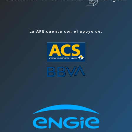
La APE cuenta con el apoyo de: