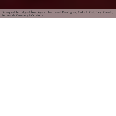
De izq. a dcha.: Miguel Ángel Aguilar, Montserrat Domínguez, Carlos E. Cué, Diego Carcedo,
Francesc de Carreras y Rafa Latorre
A
udio con las conferencias, ponencias y debates
que se pudieron escuchar durante la celebración
de la
XVII Jornada de Periodismo Coca-Cola.
«¿El cuarto querer y no poder?»
que tuvo lugar el 15 de
octubre de 2019 en Madrid.
Ofrecieron las palabras de bienvenida a la
Jornada
Diego Carcedo
, Presidente de la
Asociación de Periodistas Europeos y
Pelayo
Bezanilla
, Director de Asuntos Públicos,
Comunicación y Sostenibilidad de Coca–Cola.
En la primera sesión,
El periodismo y sus
causas.
¿Ariete de las libertades o