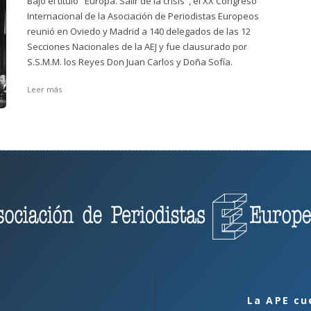
Bajo el título "Europa. Salir de la crisis", el XX Congreso
Internacional de la Asociación de Periodistas Europeos
reunió en Oviedo y Madrid a 140 delegados de las 12
Secciones Nacionales de la AEJ y fue clausurado por
S.S.M.M. los Reyes Don Juan Carlos y Doña Sofía.
Leer más
La APE cu