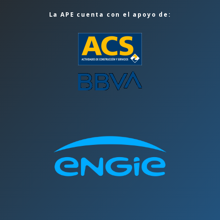
La APE cuenta con el apoyo de: