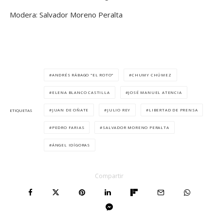
Modera: Salvador Moreno Peralta
ANDRÉS RÁBAGO "EL ROTO"
CHUMY CHÚMEZ
ELENA BLANCO CASTILLA
JOSÉ MANUEL ATENCIA
JUAN DE OÑATE
JULIO REY
LIBERTAD DE PRENSA
ETIQUETAS
PEDRO FARIAS
SALVADOR MORENO PERALTA
ÁNGEL IDÍGORAS
Compartir