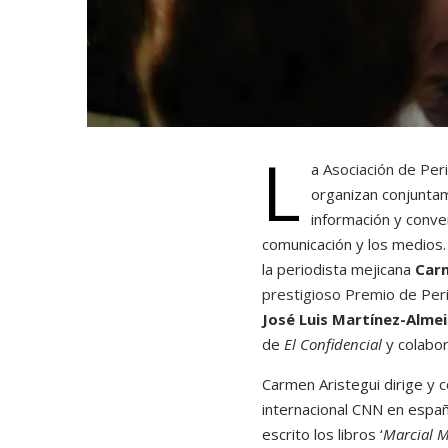
L
a
Asociación de Per
organizan conjuntam
información y conve
comunicación y los medios. 
la periodista mejicana
Carm
prestigioso Premio de Per
José Luis Martínez-Alme
de
El Confidencial
y colabo
Carmen Aristegui dirige y 
internacional CNN en españo
escrito los libros ‘
Marcial M