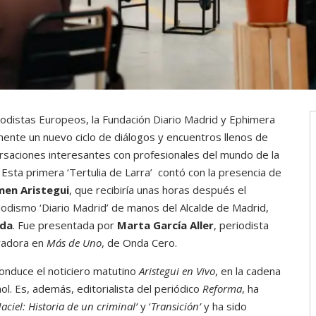
iodistas Europeos
, la
Fundación Diario Madrid
y
Ephimera
ente un nuevo ciclo de diálogos y encuentros llenos de
rsaciones interesantes con profesionales del mundo de la
Esta primera ‘Tertulia de Larra’ contó con la presencia de
en Aristegui
, que
recibiría unas horas después el
iodismo ‘Diario Madrid
’ de manos del Alcalde de Madrid,
ida
. Fue presentada por
Marta García Aller
, periodista
radora en
Más de Uno
, de Onda Cero.
conduce el noticiero matutino
Aristegui en Vivo
, en la cadena
l. Es, además, editorialista del periódico
Reforma
, ha
aciel: Historia de un criminal’
y ‘
Transición’
y ha sido