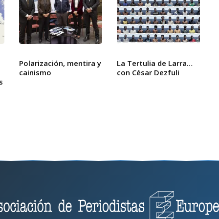
Polarización, mentira y
La Tertulia de Larra…
cainismo
con César Dezfuli
s