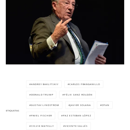
ANDREY BAKLITSKIY
CARLOS FRANGANILLO
DONALD TRUMP
FÉLIX SANZ ROLDÁN
GUSTAV LINDSTROM
JAVIER SOLANA
OTAN
ETIQUETAS
PAVEL FISCHER
PAZ ESTEBAN LÓPEZ
SYLVIE MATELLY
VICENTE VALLÉS