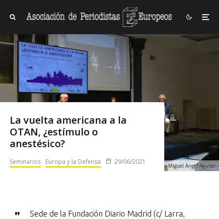
La vuelta americana a la
OTAN, ¿estímulo o
anestésico?
Seminarios
Europa y la Defensa
29/06/2021
Clausura del seminario con Diego Carcedo, Margarita Robles y Miguel Ángel Aguilar
Sede de la Fundación Diario Madrid (c/ Larra,