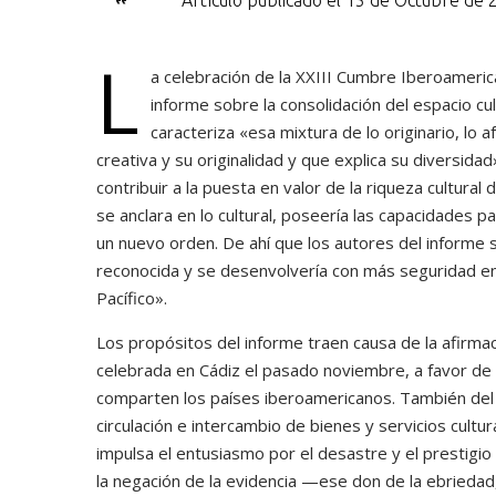
Artículo publicado el 15 de Octubre de
L
a celebración de la XXIII Cumbre Iberoameric
informe sobre la consolidación del espacio cu
caracteriza «esa mixtura de lo originario, lo
creativa y su originalidad y que explica su diversida
contribuir a la puesta en valor de la riqueza cultural
se anclara en lo cultural, poseería las capacidades p
un nuevo orden. De ahí que los autores del informe 
reconocida y se desenvolvería con más seguridad en s
Pacífico».
Los propósitos del informe traen causa de la afirmaci
celebrada en Cádiz el pasado noviembre, a favor de la
comparten los países iberoamericanos. También del pr
circulación e intercambio de bienes y servicios cultu
impulsa el entusiasmo por el desastre y el prestigi
la negación de la evidencia —ese don de la ebrieda