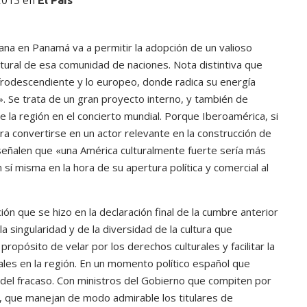
 2013 en
El País
ana en Panamá va a permitir la adopción de un valioso
ltural de esa comunidad de naciones. Nota distintiva que
 afrodescendiente y lo europeo, donde radica su energía
d». Se trata de un gran proyecto interno, y también de
 de la región en el concierto mundial. Porque Iberoamérica, si
ara convertirse en un actor relevante en la construcción de
señalen que «una América culturalmente fuerte sería más
í misma en la hora de su apertura política y comercial al
ón que se hizo en la declaración final de la cumbre anterior
 singularidad y de la diversidad de la cultura que
opósito de velar por los derechos culturales y facilitar la
rales en la región. En un momento político español que
o del fracaso. Con ministros del Gobierno que compiten por
d, que manejan de modo admirable los titulares de