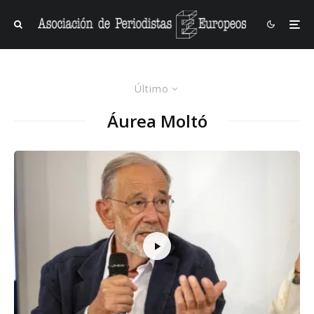
Último
Áurea Moltó