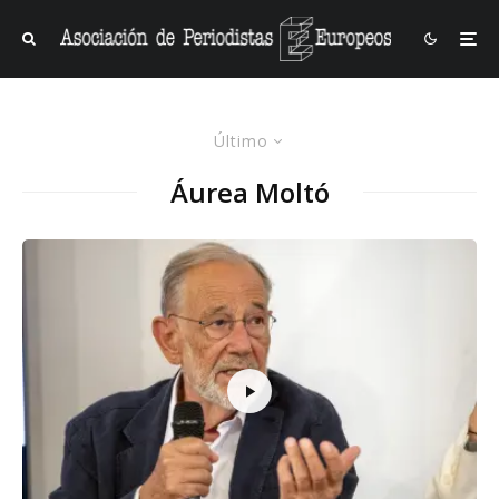
Último
Áurea Moltó