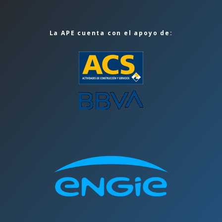
La APE cuenta con el apoyo de: