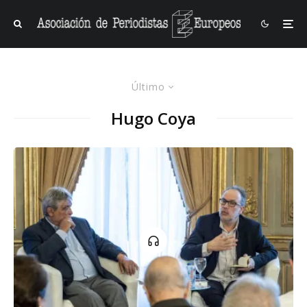
Último
Hugo Coya