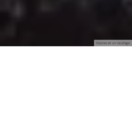
Visiones de un naufragio
L
a inauguración de la exposición tuvo lugar en la sede
de la
Fundación Diario Madrid
el martes 24 de
Octubre, en un acto en el que participaron José
Vicente de Juan, Diego Carcedo y José Luis Fajardo.