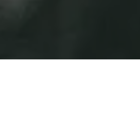
E
l martes 12 de Noviembre a las 19:00 horas, en la
sede de la
Fundación Diario Madrid
, tuvo lugar un
homenaje al periodista
Pepe Oneto
, que falleció el
pasado 7 de octubre. En el acto intervinieron Marcelino
Oreja, Julio Feo, Miguel Ángel Gozalo, Nativel Preciado,
Victoria Prego, Pablo Sebastián, Roman Orozco y Miguel
Ángel Aguilar.
Durante el acto, se entregó a los asistentes un
dossier con
algunos de los artículos dedicados a Pepe Oneto tras su