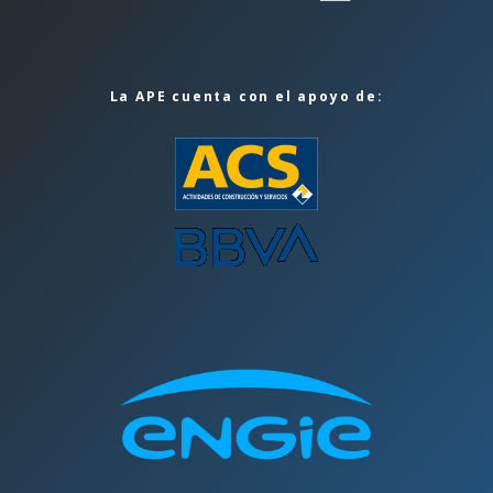
La APE cuenta con el apoyo de: