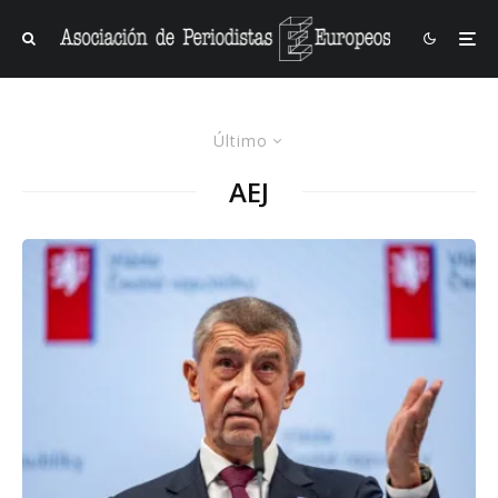
Último
AEJ