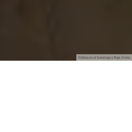
Público en el homenaje a Pepe Oneto
E
l martes 12 de Noviembre de 2019, en la sede de
la
Fundación Diario Madrid
, tuvo lugar un
homenaje
al periodista
Pepe Oneto
, que falleció el 7 de
octubre. En el acto intervinieron
Marcelino Oreja, Julio
Feo, Miguel Ángel Gozalo, Nativel Preciado, Victoria
Prego, Pablo Sebastián, Roman Orozco y Miguel Ángel
Aguilar
.